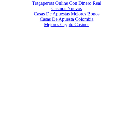
Tragaperras Online Con Dinero Real
Casinos Nuevos
Casas De Apuestas Mejores Bonos
Casas De Apuesta Colombia
Mejores Crypto Casinos