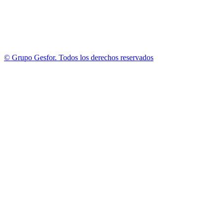
© Grupo Gesfor. Todos los derechos reservados