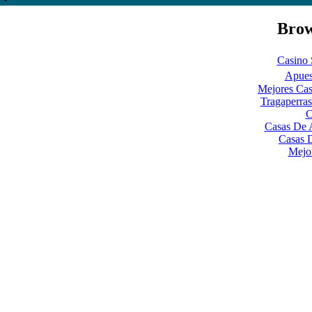
Brow
Casino 
Apues
Mejores Cas
Tragaperra
C
Casas De 
Casas 
Mejo