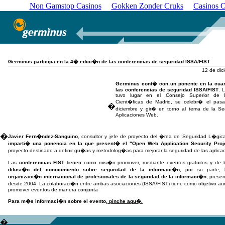
Non Gamstop Casinos
Gokken Zonder Cruks
Casinos 
Germinus participa en la 4� edici�n de las conferencias de seguridad ISSA/FIST
12 de dic
Germinus cont� con un ponente en la cuar
las conferencias de seguridad ISSA/FIST
. 
tuvo lugar en el Consejo Superior de In
Cient�ficas de Madrid, se celebr� el pa
�
diciembre y gir� en torno al tema de la Se
Aplicaciones Web.
�
Javier Fern�ndez-Sanguino
, consultor y jefe de proyecto del �rea de Seguridad L�gic
imparti� una ponencia en la que present� el "Open Web Application Security Pro
proyecto destinado a definir gu�as y metodolog�as para mejorar la seguridad de las aplica
Las
conferencias FIST
tienen como misi�n promover, mediante eventos gratuitos y de li
difusi�n del conocimiento sobre seguridad de la informaci�n
, por su parte,
organizaci�n internacional de profesionales de la seguridad de la informaci�n
, prese
desde 2004. La colaboraci�n entre ambas asociaciones (ISSA/FIST) tiene como objetivo au
promover eventos de manera conjunta
Para m�s informaci�n sobre el evento,
pinche aqu�.
�