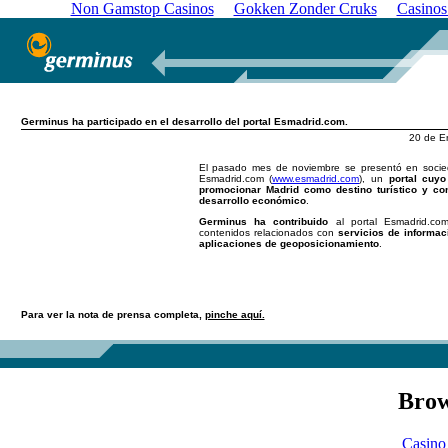
Non Gamstop Casinos
Gokken Zonder Cruks
Casinos
Germinus ha participado en el desarrollo del portal Esmadrid.com.
20 de E
El pasado mes de noviembre se presentó en socied
Esmadrid.com (
www.esmadrid.com
), un
portal cuyo
promocionar Madrid como destino turístico y con
desarrollo económico
.
Germinus ha contribuido
al portal Esmadrid.c
contenidos relacionados con
servicios de informa
aplicaciones de geoposicionamiento
.
Para ver la nota de prensa completa,
pinche aquí.
Brow
Casino