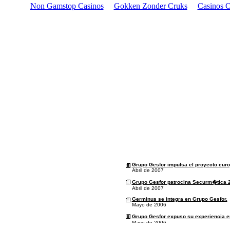
Non Gamstop Casinos
Gokken Zonder Cruks
Casinos 
Grupo Gesfor impulsa el proyecto euro
Abril de 2007
Grupo Gesfor patrocina Securm�tica 
Abril de 2007
Germinus se integra en Grupo Gesfor.
Mayo de 2006
Grupo Gesfor expuso su experiencia e
Mayo de 2006