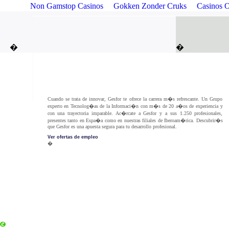
Non Gamstop Casinos
Gokken Zonder Cruks
Casinos 
�
�
Cuando se trata de innovar, Gesfor te ofrece la carrera m�s refrescante. Un Grupo
experto en Tecnolog�as de la Informaci�n con m�s de 20 a�os de experiencia y
con una trayectoria imparable. Ac�rcate a Gesfor y a sus 1.250 profesionales,
presentes tanto en Espa�a como en nuestras filiales de Iberoam�rica. Descubrir�s
que Gesfor es una apuesta segura para tu desarrollo profesional.
Ver ofertas de empleo
�