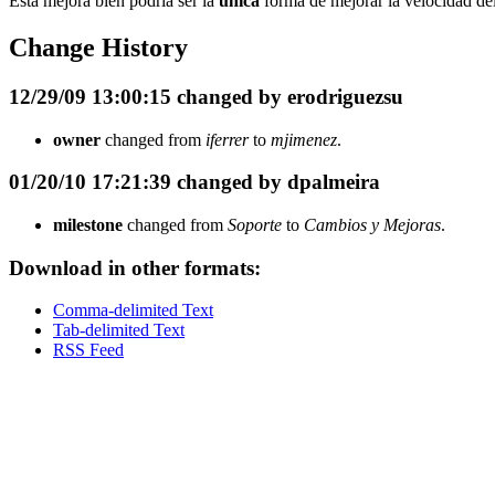
Esta mejora bien podria ser la
única
forma de mejorar la velocidad del
Change History
12/29/09 13:00:15 changed by erodriguezsu
owner
changed from
iferrer
to
mjimenez
.
01/20/10 17:21:39 changed by dpalmeira
milestone
changed from
Soporte
to
Cambios y Mejoras
.
Download in other formats:
Comma-delimited Text
Tab-delimited Text
RSS Feed