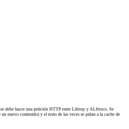
s) se debe hacer una petición HTTP entre Liferay y ALfresco. Se
un nuevo contenido) y el resto de las veces se pidan a la cache de