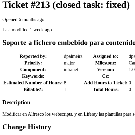
Ticket #213
(closed task: fixed)
Opened 6 months ago
Last modified 1 week ago
Soporte a fichero embebido para contenidos
Reported by:
dpalmeira
Assigned to:
dpa
Priority:
major
Milestone:
Ca
Component:
intranet
Version:
1.0
Keywords:
Cc:
Estimated Number of Hours:
8
Add Hours to Ticket:
0
Billable?:
1
Total Hours:
0
Description
Modificar en Alfresco los webscripts, y en Liferay las plantillas para 
Change History